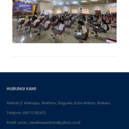
HUBUNGI KAMI
Alamat: Jl. Wainapu, Waiheru, Baguala, Kota Ambon, Maluku
Telepon: (0911) 362412
Email: sman_siwalimaambon@yahoo.co.id