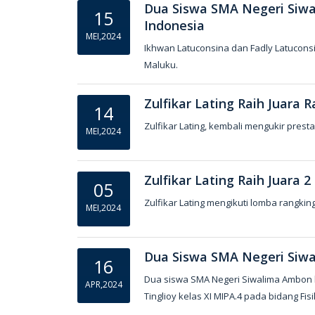
Dua Siswa SMA Negeri Siwa
15
Indonesia
MEI,2024
Ikhwan Latuconsina dan Fadly Latuconsi
Maluku.
Zulfikar Lating Raih Juara
14
Zulfikar Lating, kembali mengukir pres
MEI,2024
Zulfikar Lating Raih Juara 
05
Zulfikar Lating mengikuti lomba rangking
MEI,2024
Dua Siswa SMA Negeri Siwa
16
Dua siswa SMA Negeri Siwalima Ambon be
APR,2024
Tinglioy kelas XI MIPA.4 pada bidang Fis