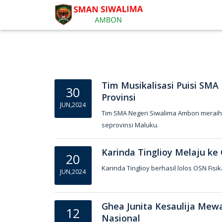
Tim Musikalisasi Puisi SMA
30
Provinsi
JUN,2024
Tim SMA Negeri Siwalima Ambon meraih j
seprovinsi Maluku.
Karinda Tinglioy Melaju ke
20
Karinda Tinglioy berhasil lolos OSN Fisik
JUN,2024
Ghea Junita Kesaulija Mew
12
Nasional