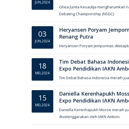
JUN,2024
Ghea Junita Kesaulija mengharumkan na
Debating Championship (NSDC).
Heryansen Poryam Jemporm
03
Renang Putra
JUN,2024
Heryansen Poryam Jempormas ditetapkan
Tim Debat Bahasa Indonesi
18
Expo Pendidikan IAKN Amb
MEI,2024
Tim Debat Bahasa Indonesia meraih jua
Daniella Kerenhapukh Mosse
15
Expo Pendidikan IAKN Amb
MEI,2024
Daniella Kerenhapukh Mosse meraih jua
diselenggarakan oleh IAKN Ambon.